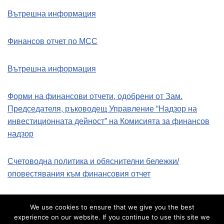
Вътрешна информация
Финансов отчет по МСС
Вътрешна информация
Форми на финансови отчети, одобрени от Зам.
Председателя, ръководещ Управление “Надзор на
инвестиционната дейност” на Комисията за финансов
надзор
Счетоводна политика и обяснителни бележки/
оповестявания към финансовия отчет
Страница за разпространение на информация
We use cookies to ensure that we give you the best
experience on our website. If you continue to use this site we