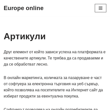
Europe online
Skip
to
content
Артикули
Друг елемент от който зависи успеха на платформата е
качествените артикули. Те трябва да са продаваеми и
да се обработват лесно.
В онлайн маркетинга, количката за пазаруване е част
от софтуера за електронна търговия на уеб сървър,
който позволява на посетителите на Интернет сайт да
избират продукти за евентуална покупка.
Софтуерът позволява на онлайн потребителите да