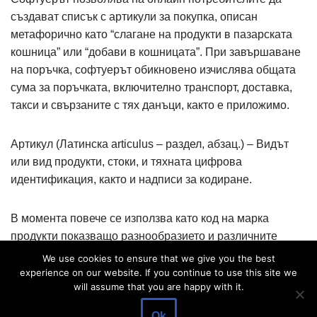
създават списък с артикули за покупка, описан
метафорично като “слагане на продукти в пазарската
кошница” или “добави в кошницата”. При завършаване
на поръчка, софтуерът обикновено изчислява общата
сума за поръчката, включително транспорт, доставка,
такси и свързаните с тях данъци, както е приложимо.
Артикул (Латинска articulus – раздел, абзац.) – Видът
или вид продукти, стоки, и тяхната цифрова
идентификация, както и надписи за кодиране.
В момента повече се използва като код на марка
продукти показващо разнообразието и различните
видове от тази марка. В момента се използва за
We use cookies to ensure that we give you the best
организацията на счетоводната система и връзка
experience on our website. If you continue to use this site we
will assume that you are happy with it.
между продавача на стоките, които предлага.
Ok