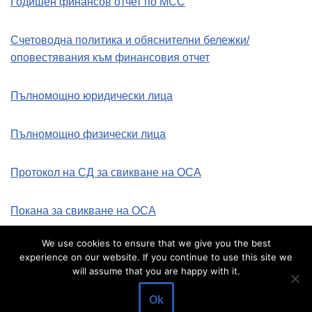
Годишен финансов отчет по МСС
Счетоводна политика и обяснителни бележки/
оповестявания към финансовия отчет
Пълномощно юридически лица
Пълномощно физически лица
Протокол на СД за свикване на ОСА
Покана за свикване на ОСА
We use cookies to ensure that we give you the best
experience on our website. If you continue to use this site we
will assume that you are happy with it.
Ok